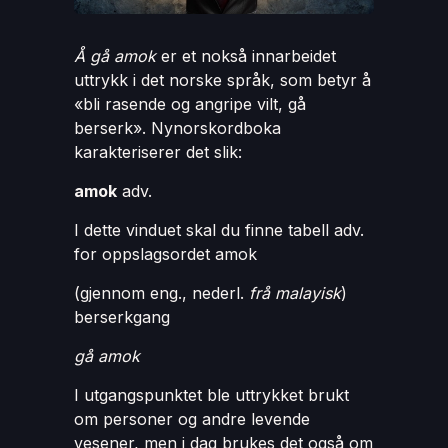
Å gå amok
er et nokså innarbeidet
uttrykk i det norske språk, som betyr å
«bli rasende og angripe vilt, gå
berserk». Nynorskordboka
karakteriserer det slik:
amok
adv.
I dette vinduet skal du finne tabell adv.
for oppslagsordet amok
(gjennom eng., nederl.
frå malayisk
)
berserkgang
gå amok
I utgangspunktet ble uttrykket brukt
om personer og andre levende
vesener, men i dag brukes det også om