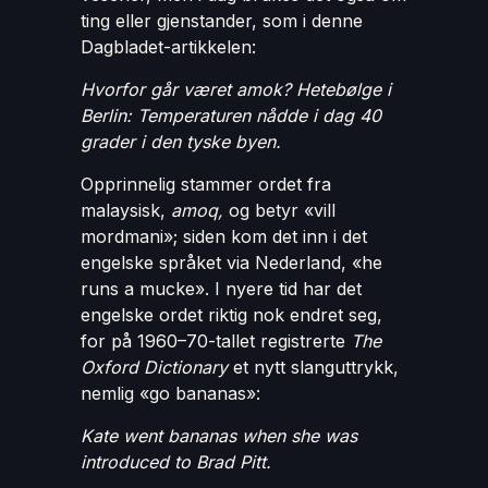
ting eller gjenstander, som i denne
Dagbladet-artikkelen:
Hvorfor går været amok? Hetebølge i
Berlin: Temperaturen nådde i dag 40
grader i den tyske byen.
Opprinnelig stammer ordet fra
malaysisk,
amoq,
og betyr «vill
mordmani»; siden kom det inn i det
engelske språket via Nederland, «he
runs a mucke». I nyere tid har det
engelske ordet riktig nok endret seg,
for på 1960–70-tallet registrerte
The
Oxford Dictionary
et nytt slanguttrykk,
nemlig «go bananas»:
Kate went bananas when she was
introduced to Brad Pitt.