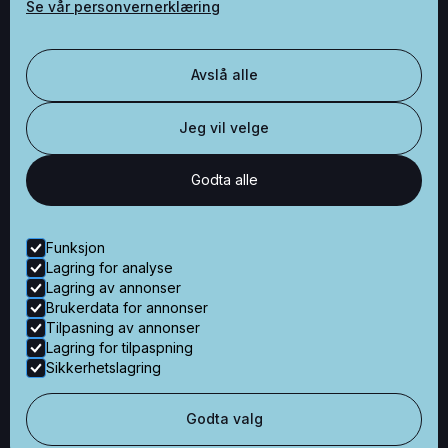
Se vår personvernerklæring
Besøksadresse
Avslå alle
Økernveien 121
0579 Oslo
Jeg vil velge
Godta alle
Kontaktinformasjon
+47 48 50 80 60
Funksjon
post@nyetillen.no
Lagring for analyse
Lagring av annonser
Brukerdata for annonser
© Alle rettigheter – Nye Tillen AS
Tilpasning av annonser
Lagring for tilpaspning
Nettside levert av Horn Media
Sikkerhetslagring
Aktuelt
Godta valg
Personvern