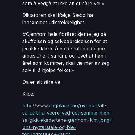
som å vedgå at ikke alt er såre vel.»
Diktatoren skal ifølge Sæbø ha
innrømmet utilstrekkelighet.
«’Gjennom hele fjoråret kjente jeg på
skuffelsen og selvbebreidelsen for at
jeg ikke klarte å holde tritt med egne
ambisjoner’, sa Kim, og lovet at han i
året som kommer, skal vie mer av seg
selv til å hjelpe folket.»
Da er alt såre vel.
Kilde:
http://www.dagbladet.no/nyheter/alt-
sa-ut-til-a-vaere-ved-det-samme-men-
sa-gikk-ekspertene-gjennom-kim-jong-
uns-nyttarstale-og-ble-
forundret/66584872