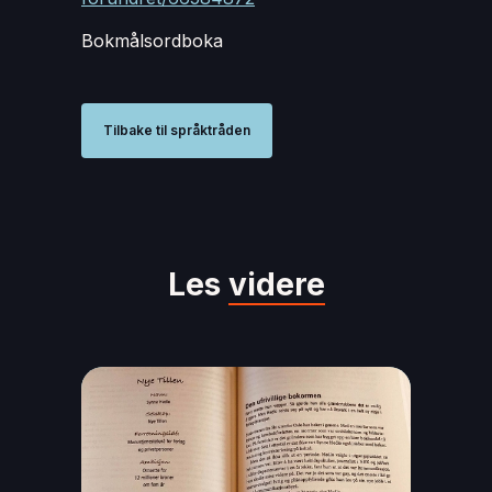
Bokmålsordboka
Tilbake til språktråden
Les
videre