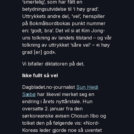
‘smertelig’, som har fått en
betydningsutvidelse til ‘i høy grad’.
Uttrykkets andre del, ‘vel’, henspiller
på Bokmålsordbokas punkt nummer
en: ‘godt, bra’. Det vil si at Kim Jong-
uns tolkning av landets tilstand – og vår
tolkning av uttrykket ‘såre vel’ – «i høy
grad [er] god».
Vi bifaller diktatoren på det.
Ikke fullt så vel
Dagbladet.no-journalist
Sun Heidi
Sæbø
har likevel merket seg en
endring i årets nyttårstale. Hun
oversatte 2. januar fra den
sørkoreanske avisen Chosun Ilbo og
tolket den på følgende vis: «Nord-
Koreas leder gjorde noe så uventet