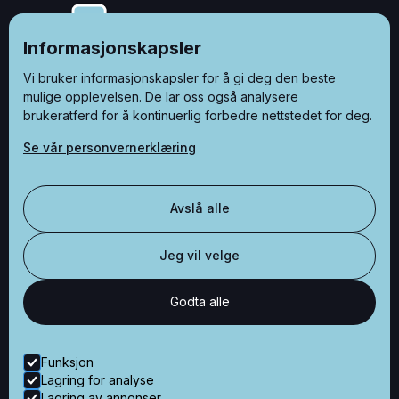
Informasjonskapsler
Vi bruker informasjonskapsler for å gi deg den beste
mulige opplevelsen. De lar oss også analysere
brukeratferd for å kontinuerlig forbedre nettstedet for deg.
Se vår personvernerklæring
Besøksadresse
Avslå alle
Økernveien 121
0579 Oslo
Jeg vil velge
Godta alle
Kontaktinformasjon
+47 48 50 80 60
Funksjon
post@nyetillen.no
Lagring for analyse
Lagring av annonser