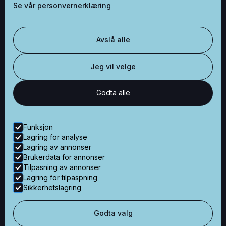
Se vår personvernerklæring
Besøksadresse
Avslå alle
Økernveien 121
0579 Oslo
Jeg vil velge
Godta alle
Kontaktinformasjon
+47 48 50 80 60
Funksjon
post@nyetillen.no
Lagring for analyse
Lagring av annonser
Brukerdata for annonser
© Alle rettigheter – Nye Tillen AS
Tilpasning av annonser
Lagring for tilpaspning
Nettside levert av Horn Media
Sikkerhetslagring
Aktuelt
Godta valg
Personvern